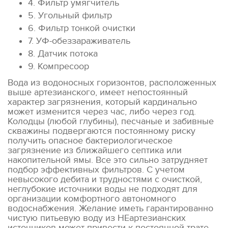
4. Фильтр умягчитель
5. Угольный фильтр
6. Фильтр тонкой очистки
7. УФ-обеззараживатель
8. Датчик потока
9. Компресоор
Вода из водоносных горизонтов, расположенных
выше артезианского, имеет непостоянный
характер загрязнения, который кардинально
может изменится через час, либо через год.
Колодцы (любой глубины), песчаные и забивные
скважины подвергаются постоянному риску
получить опасное бактериологическое
загрязнение из ближайшего септика или
накопительной ямы. Все это сильно затрудняет
подбор эффективных фильтров. С учетом
невысокого дебита и трудностями с очисткой,
неглубокие источники воды не подходят для
организации комфортного автономного
водоснабжения. Желание иметь гарантированно
чистую питьевую воду из НЕартезианских
источников может привести к постоянной трате