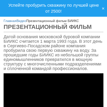
Успейте пробурить скважину по лучшей цене
×
от 2500!
Главная
Видео
Презентационный фильм БИИКС
ПРЕЗЕНТАЦИОННЫЙ ФИЛЬМ
Датой основания московской буровой компании
БИИКС считается 1 марта 1993 года. В этот день
в Сергиево-Посадском районе компания
пробурила свою первую скважину на воду. За
прошедшие годы БИИКС из небольшой группы
единомышленников превратился в мощную
структуру с многочисленными подразделениями
и сплоченной командой профессионалов.