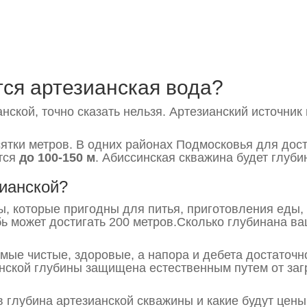
тся артезианская вода?
нской, точно сказать нельзя. Артезианский источни
ятки метров. В одних районах Подмосковья для дост
ется
до 100-150 м
. Абиссинская скважина будет глуб
зианской?
ды, которые пригодны для питья, приготовления еды,
бь может достигать 200 метров.Сколько глубинана ва
мые чистые, здоровые, а напора и дебета достаточ
анской глубины защищена естественным путем от за
 глубина артезианской скважины и какие будут цены.