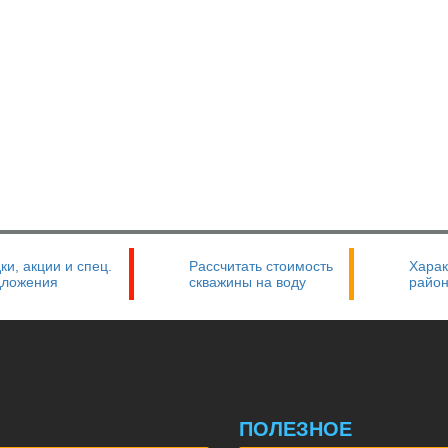
ки, акции и спец.
Рассчитать стоимость
Харак
дложения
скважины на воду
райо
Ы
ПОЛЕЗНОЕ