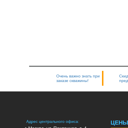
Очень важно знать при
Скид
заказе скважины!
пре
Адрес центрального офиса:
ЦЕН