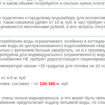
т в каком объеме потребуется и сколько нужно плат
е подключен к городскому водозабору, для коллекти
Такая скважина (дебит от 10 м. куб. в час) требуют
оцениваются миллионами рублей, а все затраты лягут
потребление воды ограничивают, особенно в коттед
ние воды из централизованного водоснабжения свер
олько с желанием больше заработать, но и с произво
робурена для индивидуального (ограниченного) вида 
доснабжения НЕ требуют дорогостоящего лицензиров
емпературе свыше +35 градусов для полива на 10 со
от 4-6 м. куб.
лива, составит ~ от
120-160
м. куб.
т очень сильно варьироваться, и это может быть свя
жение предполагает подачу питьевой воды, то стоим