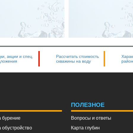
ки, акции и спец.
Рассчитать стоимость
Харак
дложения
скважины на воду
райо
Ы
ПОЛЕЗНОЕ
 бурение
Вопросы и ответы
 обустройство
Карта глубин