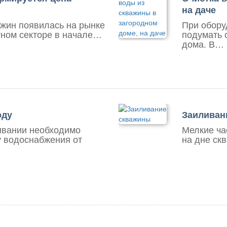
на даче
ажин появилась на рынке
При обору
тном секторе в начале…
подумать 
дома. В…
оду
Заиливан
ивании необходимо
Мелкие ча
у водоснабжения от
на дне ск