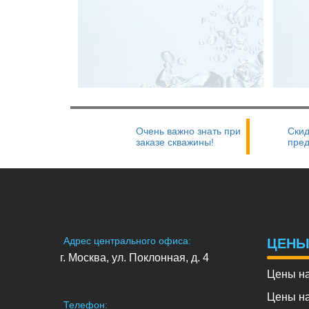
Очень важно знать при
Скид
заказе скважины!
пре
Адрес центрального офиса:
ЦЕН
г. Москва, ул. Поклонная, д. 4
Цены на
Цены на
Телефон: