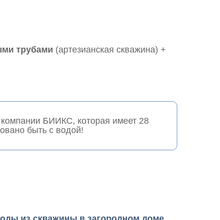
ыми трубами
(артезианская скважина) +
 компании БИИКС, которая имеет 28
ировано быть с водой!
воды из скважины в загородном доме,