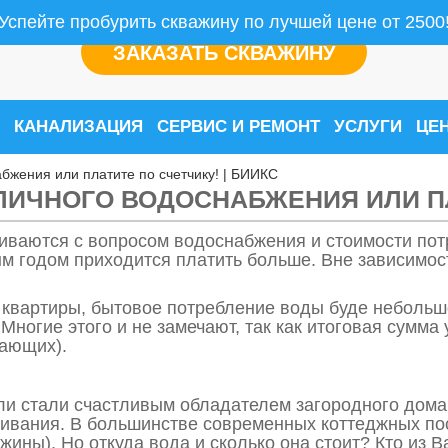
Успейте пробурить скважину по лучшей цене от 2500
ЗАКАЗАТЬ СКВАЖИНУ
КАНАЛИЗАЦИЯ
СЕРВИС И РЕМОНТ
УСЛУГИ
ЦЕ
абжения или платите по счетчику! | БИИКС
ЛИЧНОГО ВОДОСНАБЖЕНИЯ ИЛИ ПЛ
иваются с вопросом водоснабжения и стоимости пот
м годом приходится платить больше. Вне зависимости
 квартиры, бытовое потребление воды буде небольшо
Многие этого и не замечают, так как итоговая сумма
вающих).
или стали счастливым обладателем загородного дома
ивания. В большинстве современных коттеджных по
жины). Но откуда вода и сколько она стоит? Кто из 