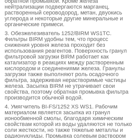
обратной промывкой. Кроме железа
нейтрализации подвергаются марганец,
растворенный сероводород, метан, двуокись
углерода и некоторые другие минеральные и
органические примеси.
3. Обезжелезиватель 1252/BIRM WS1TC.
Фильтры BIRM удобны тем, что процесс
снижения уровня железа проходит без
использования реагентов. Поверхность гранул
фильтровой загрузки BIRM работает как
катализатор в реакциях между растворенным
кислородом и соединениями железа. Гранулы
загрузки также выполняют роль осадочного
фильтра, задерживая нерастворимые частицы
железа. Засыпка BIRM не утрачивает свои
свойства, поэтому обратная промывка фильтра
производится обычной водой.
4. Умягчитель BI-FS/1252 XS WS1. Рабочим
материалом является засыпка из гранул
ионообменной смолы, благодаря химическим
свойствам которой из воды удаляются не только
соли жесткости, но также тяжелые металлы и
радионуклиды. Промывка солевым раствором