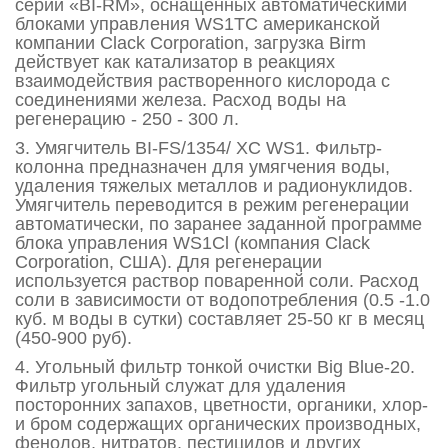
серии «BI-RM», оснащенных автоматическими
блоками управления WS1TC американской
компании Clack Corporation, загрузка Birm
действует как катализатор в реакциях
взаимодействия растворенного кислорода с
соединениями железа. Расход воды на
регенерацию - 250 - 300 л.
3. Умягчитель BI-FS/1354/ XC WS1. Фильтр-
колонна предназначен для умягчения воды,
удаления тяжелых металлов и радионуклидов.
Умягчитель переводится в режим регенерации
автоматически, по заранее заданной программе
блока управления WS1Cl (компания Clack
Corporation, США). Для регенерации
используется раствор поваренной соли. Расход
соли в зависимости от водопотребления (0.5 -1.0
куб. м воды в сутки) составляет 25-50 кг в месяц
(450-900 руб).
4. Угольный фильтр тонкой очистки Big Blue-20.
Фильтр угольный служат для удаления
посторонних запахов, цветности, органики, хлор-
и бром содержащих органических производных,
фенолов, нитратов, пестицидов и других