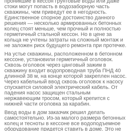
проникшие в кессон грунтовые воды или даже
стоки могут попасть в водозаборную часть
скважины, чем приведут ее в негодность.
Единственное спорное достоинство данного
решения — несколько армированных бетонных
колец стоят меньше, чем прочный и полностью
герметичный стальной кессон. Но в цене за
кольца не учтены затраты на сложный монтаж и
не заложен риск будущего ремонта при протечке.
На устье скважины, расположенном в бетонном
кессоне, установили герметичный оголовок.
Сквозь оголовок через цанговый зажим в
скважину входит водопроводная труба ПНД 40
длинной 38 м, на конце которой закреплен насос.
Через кабельный ввод сквозь оголовок к насосу
спускается силовой электрический кабель. От
падения насос защищен стальным
нержавеющим тросом, который крепится с
нижней части оголовка за карабин.
Ввод воды в дом заказчик решил делать
самостоятельно. Из-за малого размера бетонных
колец и тесноты в кессоне все водоподъемное
оборудование придется ставить в доме. Это не