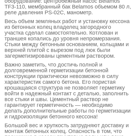
оборудование: центробежный насос Belamos
TF3-110, мембранный бак Belamos объемом 80 л,
реле давления PS-02C, манометр.
Весь объем земляных работ и установку кессона
из бетонных колец владелец загородного
участка сделал самостоятельно. Котлован и
траншея копались до уровня непромерзания.
Стыки между бетонным основанием, кольцами и
верхней плитой с вырезом под люк были
загерметизированы цементным раствором.
Важно заметить, что достичь полной и
долговременной герметизации бетонной
конструкции практически невозможно в силу
характеристик самого бетона. Его пористая
крошащаяся структура не позволяет герметику
войти в надежный контакт с деталью, заполнить
все стыки и швы. Цементный раствор не
гарантирует герметичность — необходимо
делать дополнительные работы по герметизации
и гидроизоляции бетонного кессона!
Большой вес и хрупкость затрудняют доставку и
монтаж бетонных колец. Опасность в том, что