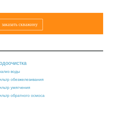
заказать скважину
одоочистка
нализ воды
ильтр обезжелезивания
ильтр умягчения
ильтр обратного осмоса