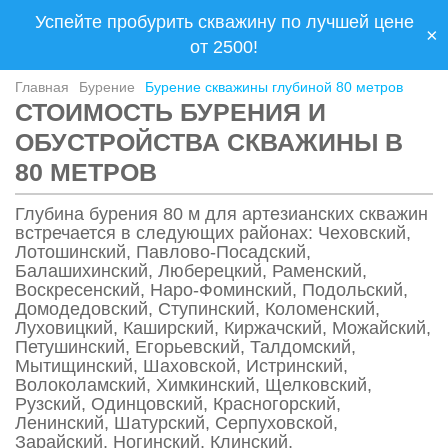
Успейте пробурить скважину по лучшей цене
×
от 2500!
Главная
Бурение
Бурение скважины глубиной 80 метров
СТОИМОСТЬ БУРЕНИЯ И
ОБУСТРОЙСТВА СКВАЖИНЫ В
80 МЕТРОВ
Глубина бурения 80 м для артезианских скважин
встречается в следующих районах: Чеховский,
Лотошинский, Павлово-Посадский,
Балашихинский, Люберецкий, Раменский,
Воскресенский, Наро-Фоминский, Подольский,
Домодедовский, Ступинский, Коломенский,
Луховицкий, Каширский, Киржачский, Можайский,
Петушинский, Егорьевский, Талдомский,
Мытищинский, Шаховской, Истринский,
Волоколамский, Химкинский, Щелковский,
Рузский, Одинцовский, Красногорский,
Ленинский, Шатурский, Серпуховской,
Зарайский, Ногинский, Клинский,