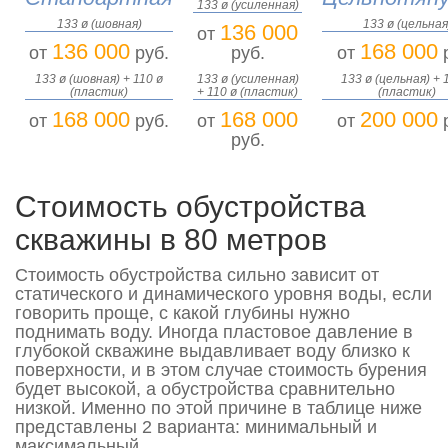
133 ø (усиленная)
133 ø (шовная)
133 ø (цельная
136 000
от
136 000
168 000
от
руб.
руб.
от
р
133 ø (шовная) + 110 ø
133 ø (усиленная)
133 ø (цельная) + 
(пластик)
+ 110 ø (пластик)
(пластик)
168 000
168 000
200 000
от
руб.
от
от
р
руб.
Стоимость обустройства
скважины в 80 метров
Стоимость обустройства сильно зависит от
статического и динамического уровня воды, если
говорить проще, с какой глубины нужно
поднимать воду. Иногда пластовое давление в
глубокой скважине выдавливает воду близко к
поверхности, и в этом случае стоимость бурения
будет высокой, а обустройства сравнительно
низкой. Именно по этой причине в таблице ниже
представлены 2 варианта: минимальный и
максимальный.